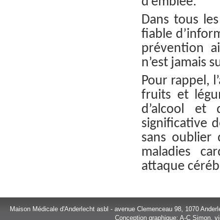
d’emblée.
Dans tous les
fiable d’infor
prévention ai
n’est jamais s
Pour rappel, l
fruits et lé
d’alcool et
significative 
sans oublier
maladies car
attaque cérébr
Maison Médicale d'Anderlecht asbl - avenue Clemenceau 98, 1070 Anderl
Conception graphique: A-C Simon, vi