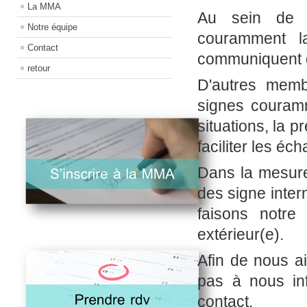
La MMA
Au sein de n
Notre équipe
couramment l
Contact
communiquent d
retour
D'autres memb
signes couram
situations, la 
faciliter les éc
Dans la mesure
des signe inter
faisons notre 
extérieur(e).
Afin de nous a
pas à nous in
contact.