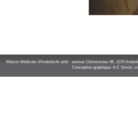
Maison Médicale d'Anderlecht asbl - avenue Clemenceau 98, 1070 Anderl
Conception graphique: A-C Simon, vi